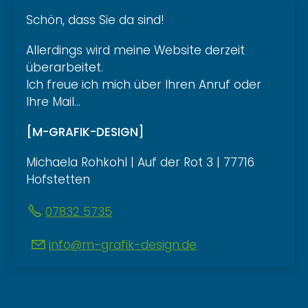
Schön, dass Sie da sind!
Allerdings wird meine Website derzeit
überarbeitet.
Ich freue ich mich über Ihren Anruf oder
Ihre Mail...
[M-GRAFIK-DESIGN]
Michaela Rohkohl | Auf der Rot 3 | 77716
Hofstetten
07832 5735
nf
m-gr
f
k-d
s
gn
d